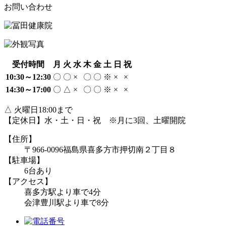
お問い合わせ
受付時間
月
火
水
木
金
土
日
祝
10:30～12:30
〇
〇
×
〇
〇
※
×
×
14:30～17:00
〇
△
×
〇
〇
※
×
×
△ 火曜日18:00まで
【定休日】水・土・日・祝 ※月に3回、土曜開院
【住所】
〒966-0096
福島県喜多方市押切南２丁目８
【駐車場】
6台あり
【アクセス】
喜多方駅より車で4分
会津豊川駅より車で8分